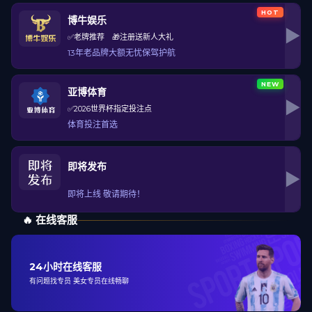
HOT
博牛娱乐
▶
✅老牌推荐 
🎁注册送新人大礼
13年老品牌大额无忧保驾护航
NEW
亚博体育
▶
✅2026世界杯指定投注点
体育投注首选
即将发布
▶
即将上线 敬请期待！
🔥 在线客服
24小时在线客服
有问题找专员 美女专员在线畅聊